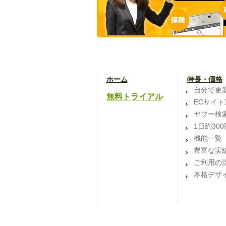
ホーム
特長・価格
自分で更
無料トライアル
ECサイト
ヤフー検
1日約300
機能一覧
豊富な実
ご利用の
本格デザ